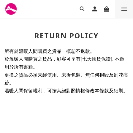
RETURN POLICY
。
所有於
溫暖人間
購買之貨品一概恕不退
款
購買之貨品，顧客可享有
[
保證
]
於
溫暖人間
七天
換
貨
,
不適
用於所有書籍
。
更
換之貨品必須未經使用、未拆包裝、無任何損毀及刮花痕
跡。
溫暖人間
保留權利，可按其絕對酌情權修改本條款及細則。