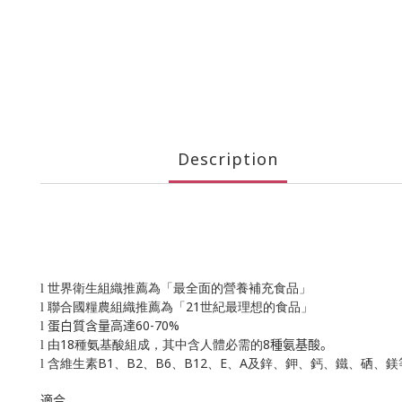
Description
l
世界衛生組織推薦為「最全面的營養補充食品」
21
l
聯合國糧農組織推薦為「
世紀最理想的食品」
60-70%
l
蛋白質含量高達
18
8
l
由
種氨基酸組成，其中含人體必需的
種氨基酸。
B1
B2
B6
B12
E
A
l
含維生素
、
、
、
、
、
及鋅、鉀、鈣、鐵、硒、鎂
適合