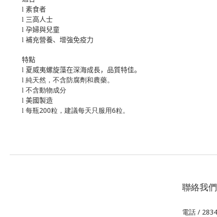
l
素食者
l
三高人士
l
孕婦與兒童
l
補充營養、增強免疫力
特點
l
夏威夷螺旋藻在深海成長，品質特佳。
l
純天然，不含防腐劑和農藥。
l
不含動物成分
l
美國製造
200
6
l
每瓶
粒，建議每天只服用
粒。
聯絡我們
電話 / 283