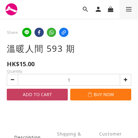
Share
溫暖人間 593 期
HK$15.00
Quantity
ADD TO CART
BUY NOW
Shipping &
Customer
Description