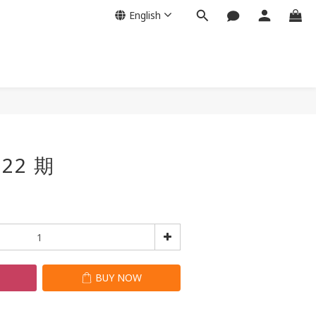
English
BUY NOW
22 期
T
BUY NOW