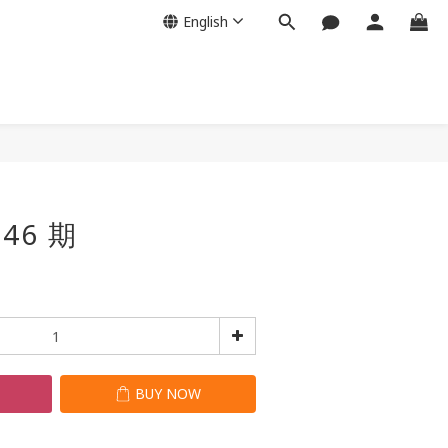
English
BUY NOW
46 期
T
BUY NOW