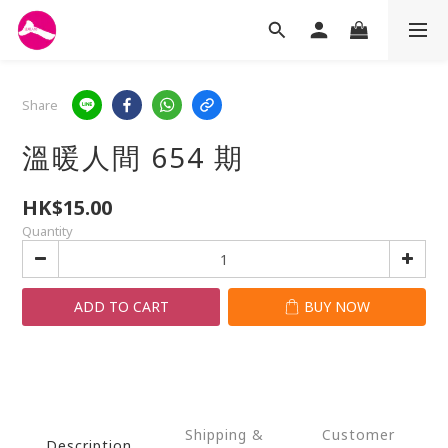
Share
溫暖人間 654 期
HK$15.00
Quantity
ADD TO CART
BUY NOW
Shipping &
Customer
Description