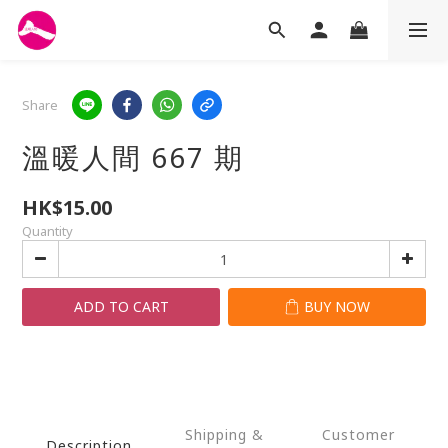
Share
溫暖人間 667 期
HK$15.00
Quantity
ADD TO CART
BUY NOW
Shipping &
Customer
Description