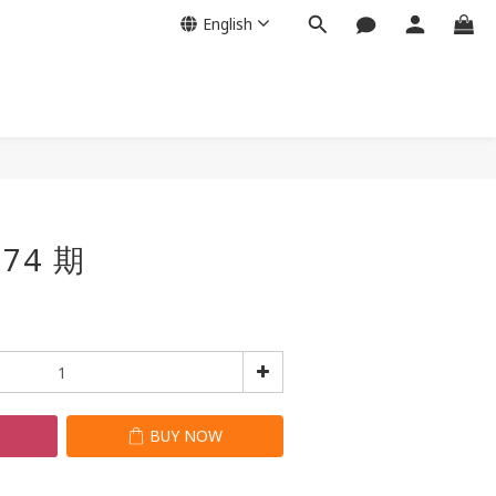
English
BUY NOW
74 期
T
BUY NOW