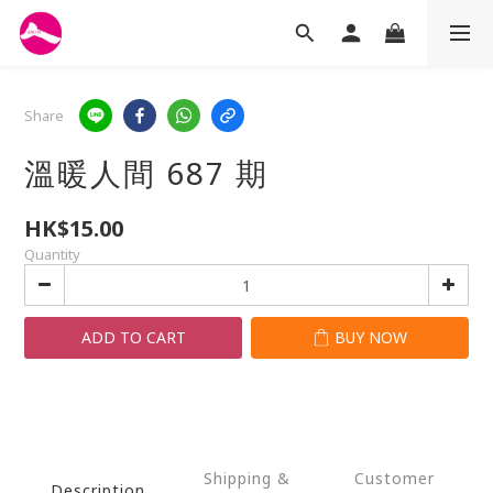
Share
溫暖人間 687 期
HK$15.00
Quantity
ADD TO CART
BUY NOW
Shipping &
Customer
Description