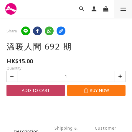
Share
溫暖人間 692 期
HK$15.00
Quantity
ADD TO CART
BUY NOW
Shipping &
Customer
Description