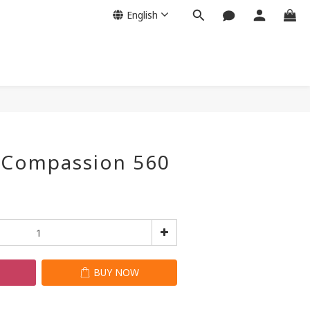
English
BUY NOW
 Compassion 560
T
BUY NOW