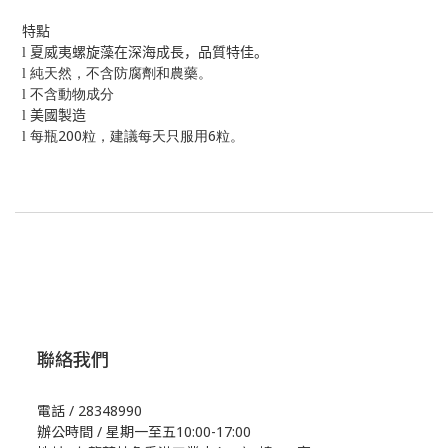
特點
l
夏威夷螺旋藻在深海成長，品質特佳。
l
純天然，不含防腐劑和農藥。
l
不含動物成分
l
美國製造
200
6
l
每瓶
粒，建議每天只服用
粒。
聯絡我們
電話 / 28348990
辦公時間 / 星期一至五10:00-17:00