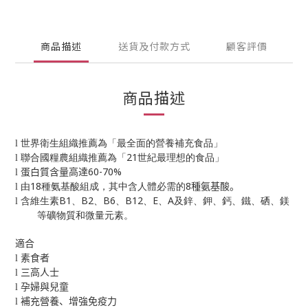
商品描述
送貨及付款方式
顧客評價
商品描述
l
世界衛生組織推薦為「最全面的營養補充食品」
21
l
聯合國糧農組織推薦為「
世紀最理想的食品」
60-70%
l
蛋白質含量高達
18
8
l
由
種氨基酸組成，其中含人體必需的
種氨基酸。
B1
B2
B6
B12
E
A
l
含維生素
、
、
、
、
、
及鋅、鉀、鈣、鐵、硒、鎂
等礦物質和微量元素。
適合
l
素食者
l
三高人士
l
孕婦與兒童
l
補充營養、增強免疫力